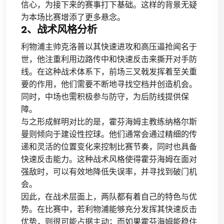
信心，为接下来的赛事打下基础。这样的背景无疑
为本场比赛增添了更多悬念。
2、战术风格分析
利物浦主帅克洛普以其快速进攻和高压逼抢闻名于
世，他注重利用边路传中和快速反击来撕开对手防
线。在这种战术体系下，前场三叉戟发挥着至关重
要的作用，他们需要不断地寻找空档并创造机会。
同时，中场也需积极参与防守，为后防线提供保
障。
与之形成鲜明对比的是，霍芬海姆主教练纳格尔斯
曼则倾向于建设性控球。他们通常会通过精细的传
递和灵活的位置变化来控制比赛节奏，同时也具备
快速反击能力。这种战术风格使得霍芬海姆在面对
强敌时，可以有效地降低失误率，并寻找到破门机
会。
因此，在战术层面上，两队都有着自己的特色与优
势。在比赛中，若利物浦能够充分发挥其快速反击
优势，则很可能占据主动；而如果霍芬海姆能稳住