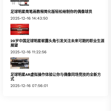
足球明星简笔画教程简化版轻松绘制你的偶像球员
2025-12-16 14:43:50
20岁中国足球明星崭露头角引发关注未来可期的职业生涯
展望
2025-12-16 11:22:56
足球明星AR虚拟操作体验让你与偶像同场竞技的全新方
式
2025-12-16 07:56:01