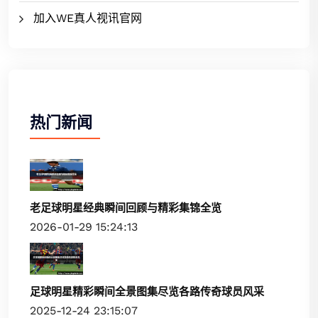
加入WE真人视讯官网
热门新闻
老足球明星经典瞬间回顾与精彩集锦全览
2026-01-29 15:24:13
足球明星精彩瞬间全景图集尽览各路传奇球员风采
2025-12-24 23:15:07