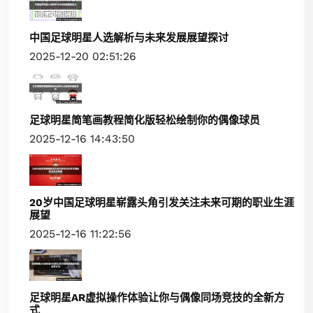
中国足球明星人选解析与未来发展展望探讨
2025-12-20 02:51:26
足球明星简笔画教程简化版轻松绘制你的偶像球员
2025-12-16 14:43:50
20岁中国足球明星崭露头角引发关注未来可期的职业生涯
展望
2025-12-16 11:22:56
足球明星AR虚拟操作体验让你与偶像同场竞技的全新方
式