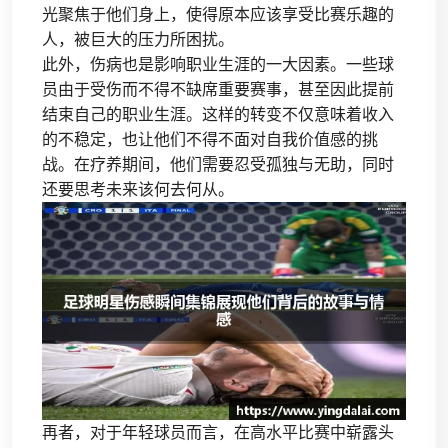
光聚焦于他们身上，使得原本应该享受比赛乐趣的
人，被巨大的压力所困扰。
此外，伤病也是影响职业生涯的一大因素。一些球
员由于受伤而不得不缺席重要赛事，甚至因此提前
结束自己的职业生涯。这样的转变不仅意味着收入
的不稳定，也让他们不得不面对自我价值感的挑
战。在疗养期间，他们需要忍受孤独与无助，同时
还要思考未来该何去何从。
再者，对于年轻球员而言，在高水平比赛中崭露头