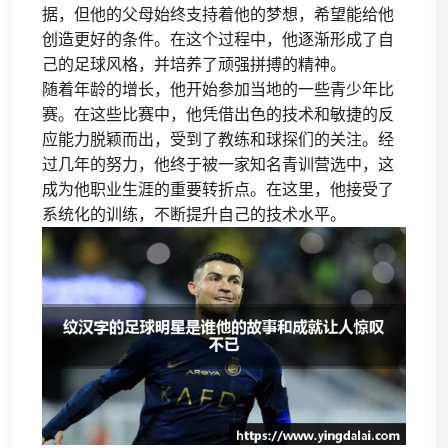
据，但他的父母始终支持着他的梦想，希望能给他
创造更好的条件。在这个过程中，他逐渐形成了自
己的足球风格，并培养了顽强拼搏的精神。
随着年龄的增长，他开始参加当地的一些青少年比
赛。在这些比赛中，他凭借出色的技术和敏捷的反
应能力脱颖而出，受到了教练和球探们的关注。经
过几年的努力，他终于被一家知名青训营选中，这
成为他职业生涯的重要转折点。在这里，他接受了
系统化的训练，不断提升自己的技术水平。