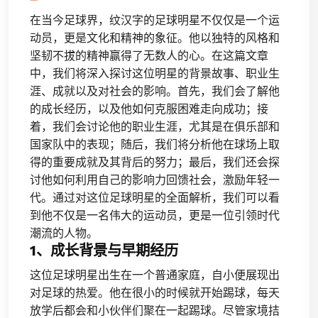
在当今足球界，纹汉字的足球明星不仅仅是一个运
动员，更是文化和精神的象征。他以独特的风格和
坚韧不拔的精神赢得了无数人的心。在这篇文章
中，我们将深入探讨这位明星的背景故事、职业生
涯、成就以及对社会的影响。首先，我们会了解他
的成长经历，以及他如何克服困难走向成功；接
着，我们会讨论他的职业生涯，尤其是在俱乐部和
国家队中的表现；随后，我们将分析他在球场上取
得的重要成就及其背后的努力；最后，我们还会探
讨他如何利用自己的影响力回馈社会，激励年轻一
代。通过对这位足球明星的全面解析，我们可以看
到他不仅是一名伟大的运动员，更是一位引领时代
潮流的人物。
1、成长背景与早期经历
这位足球明星出生在一个普通家庭，自小便展现出
对足球的热爱。他在很小的时候就开始踢球，每天
放学后都会和小伙伴们聚在一起踢球。尽管家境拮