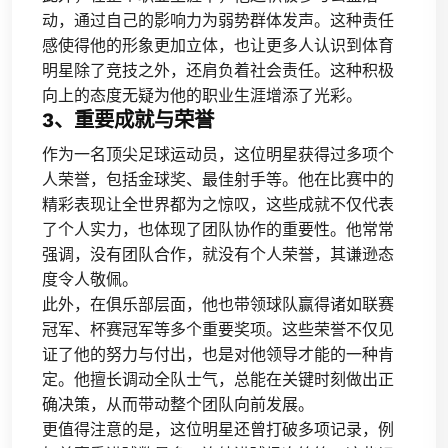
动，通过自己的影响力为弱势群体发声。这种责任
感使得他的形象更加立体，也让更多人认识到体育
明星除了竞技之外，还肩负着社会责任。这种积极
向上的态度无疑为他的职业生涯增添了光彩。
3、重要成就与荣誉
作为一名顶尖足球运动员，这位明星获得过多项个
人荣誉，包括金球奖、最佳射手等。他在比赛中的
精彩表现让全世界都为之惊叹，这些成就不仅代表
了个人实力，也体现了团队协作的重要性。他常常
强调，没有团队合作，就没有个人荣誉，其谦逊态
度令人敬佩。
此外，在俱乐部层面，他也带领球队赢得诸如联赛
冠军、杯赛冠军等多个重要奖项。这些荣誉不仅见
证了他的努力与付出，也是对他领导才能的一种肯
定。他擅长调动全队士气，总能在关键时刻做出正
确决策，从而带动整个团队向前发展。
更值得注意的是，这位明星还曾打破多项记录，例