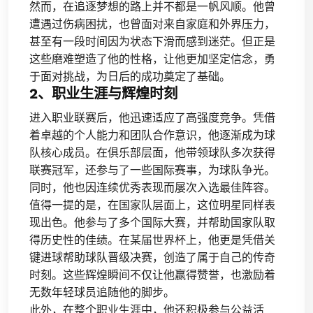
然而，在追逐梦想的路上并不都是一帆风顺。他曾
遭遇过伤病困扰，也曾面对来自家庭和外界压力，
甚至有一段时间因为状态下滑而感到迷茫。但正是
这些磨难塑造了他的性格，让他更加坚定信念，勇
于面对挑战，为日后的成功奠定了基础。
2、职业生涯与辉煌时刻
进入职业联赛后，他迅速适应了高强度竞争。凭借
着卓越的个人能力和团队合作意识，他逐渐成为球
队核心成员。在俱乐部层面，他带领球队多次获得
联赛冠军，还参与了一些国际赛事，为球队争光。
同时，他也因连续优秀表现而屡次入选最佳阵容。
值得一提的是，在国家队层面上，这位明星同样表
现出色。他参与了多个国际大赛，并帮助国家队取
得历史性的佳绩。在某届世界杯上，他更是凭借关
键进球帮助球队晋级决赛，创造了属于自己的传奇
时刻。这些辉煌瞬间不仅让他赢得赞誉，也激励着
无数年轻球员追随他的脚步。
此外，在整个职业生涯中，他还积极参与公益活