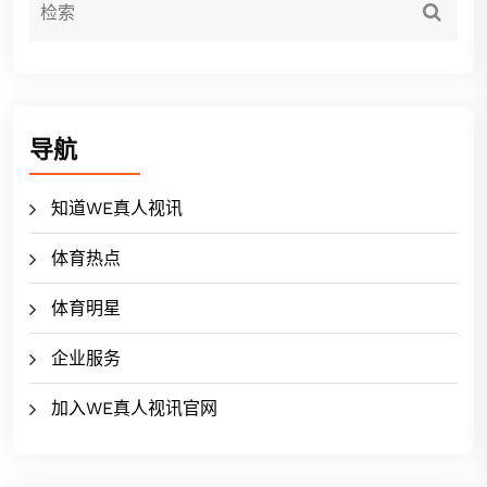
导航
知道WE真人视讯
体育热点
体育明星
企业服务
加入WE真人视讯官网