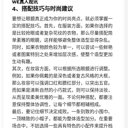
WE真人视讯
4、搭配技巧与时尚建议
要想让眼鏡真正成为你的时尚亮点，就必须掌握一
定的搭配技巧。首先，在服装方面，如果你选择的
是比较抢眼或者复杂花纹的衣物，那么尽量搭配简
单素雅的眼鏡，这样能够避免整体造型显得杂乱。
同时，如果衣物颜色较为单一，可以尝试一些鲜艳
或者图案特别之处来增加层次感，使整个造型更加
生动有趣。
其次，在妆容方面，可以根据所选眼鏡进行调整。
例如，如果你佩戴的是深色或者复古风格的大框，
那么妆容可以强调口红和腮红部分，以突出五官。
而如果是清新自然的小巧款式，则可以保持淡妆，
从而呈现柔美优雅的一面。不论何种搭配，都要注
意保持整体协调性，让每个细节都相辅相成。
最后，要记住细节决定成败。一条别致的小围巾、
一顶精致的小帽子，都能为整体造型加分。在重要
场合中，不妨选择一些具有特色的小配件来提升档