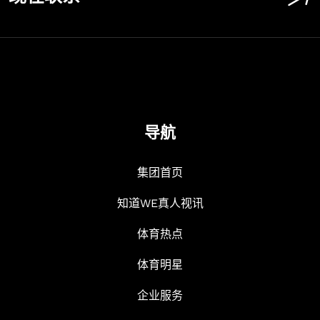
导航
集团首页
知道WE真人视讯
体育热点
体育明星
企业服务