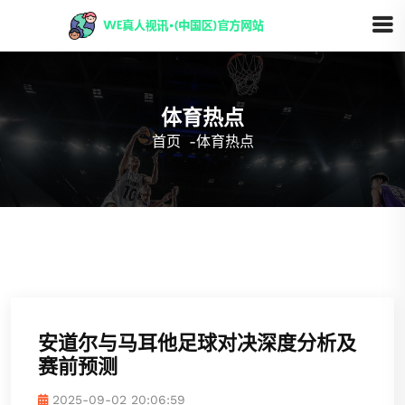
体育热点
首页
-
体育热点
安道尔与马耳他足球对决深度分析及
赛前预测
2025-09-02 20:06:59