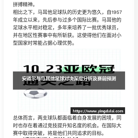
拼搏精神。
相比之下，马耳他足球队的历史更为悠久，自1957
年成立以来，先后参与过多个国际比赛。马耳他的
足球水平相对稳定，多年来培养了一批优秀球员，
并在地区性赛事中有所斩获。这使得他们在面对小
型国家时常能占据心理优势。
总体而言，两支球队都面临着自身发展的困境，同
时也存在着通过竞技提升知名度的机会。在国际大
赛中取得突破，将是他们共同追求的目标。