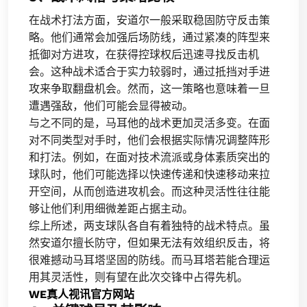
在战术打法方面，安道尔一般采取稳固防守反击策
略。他们通常会加强后场防线，通过紧凑的阵型来
抵御对方进攻，在获得控球权后迅速寻找反击机
会。这种战术适合于实力较弱时，通过抵挡对手进
攻来争取翻盘机会。然而，这一策略也意味着一旦
遭遇强敌，他们可能会显得被动。
与之不同的是，马耳他的战术更加灵活多变。在面
对不同类型对手时，他们会根据实际情况调整阵形
和打法。例如，在面对技术流派或身体素质突出的
球队时，他们可能选择以快速传递和快速移动来拉
开空间，从而创造进攻机会。而这种灵活性往往能
够让他们利用细微差距占据主动。
综上所述，两支球队各自有着独特的战术特点。虽
然安道尔擅长防守，但如果无法有效组织反击，将
很难撼动马耳塔坚固的防线。而马耳塔若能合理运
用其灵活性，则有望在此次交锋中占得先机。
WE真人视讯官方网站