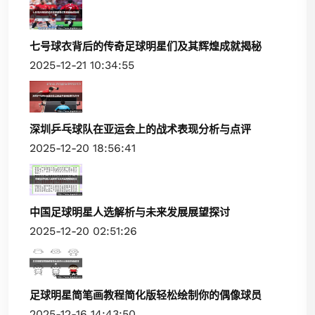
七号球衣背后的传奇足球明星们及其辉煌成就揭秘
2025-12-21 10:34:55
深圳乒乓球队在亚运会上的战术表现分析与点评
2025-12-20 18:56:41
中国足球明星人选解析与未来发展展望探讨
2025-12-20 02:51:26
足球明星简笔画教程简化版轻松绘制你的偶像球员
2025-12-16 14:43:50