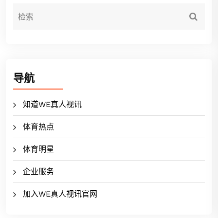
导航
知道WE真人视讯
体育热点
体育明星
企业服务
加入WE真人视讯官网