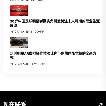
20岁中国足球明星崭露头角引发关注未来可期的职业生涯
展望
2025-12-16 11:22:56
足球明星AR虚拟操作体验让你与偶像同场竞技的全新方
式
2025-12-16 07:56:01
现在联系