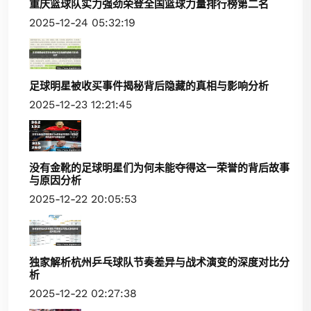
重庆篮球队实力强劲荣登全国篮球力量排行榜第二名
2025-12-24 05:32:19
足球明星被收买事件揭秘背后隐藏的真相与影响分析
2025-12-23 12:21:45
没有金靴的足球明星们为何未能夺得这一荣誉的背后故事
与原因分析
2025-12-22 20:05:53
独家解析杭州乒乓球队节奏差异与战术演变的深度对比分
析
2025-12-22 02:27:38