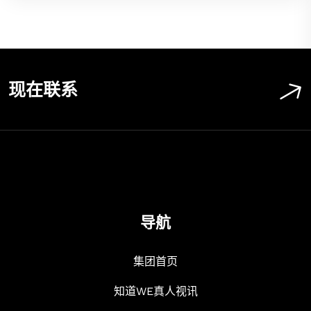
现在联系
导航
集团首页
知道WE真人视讯