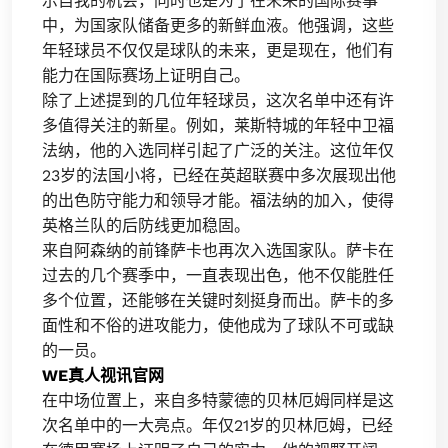
示自我的机会，同时也是为了在未来的国际赛事
中，为国家队储备更多的新鲜血液。他强调，这些
年轻球员不仅仅是球队的未来，更是现在，他们有
能力在国际赛场上证明自己。
除了上述提到的几位年轻球员，这次名单中还有许
多值得关注的新星。例如，莱斯特城的年轻中卫福
法纳，他的入选同样引起了广泛的关注。这位年仅
23岁的法国小将，已经在英超联赛中多次展现出他
的出色防守能力和领导才能。福法纳的加入，使得
英格兰队的后防线更加稳固。
来自阿森纳的前锋萨卡也再次入选国家队。萨卡在
过去的几个赛季中，一直表现出色，他不仅能胜任
多个位置，还能够在关键时刻挺身而出。萨卡的多
面性和不俗的进攻能力，使他成为了球队不可或缺
的一员。
WE真人视讯官网
在中场位置上，来自多特蒙德的贝林厄姆同样是这
次名单中的一大亮点。年仅21岁的贝林厄姆，已经