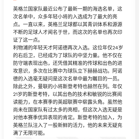
英格兰国家队最近公布了最新一期的海选名单，这
次名单中，众多年轻小将的入选成为了最大的亮
点。一直以来，英格兰足球都以其青训体系和源源
不断的足球人才闻名于世，而这次的名单也再次印
证了这一点。
利物浦的年轻天才阿诺德再次入选。这位年仅24岁
的右后卫，已经成为了球队的中坚力量。他不仅在
防守端表现出色，还凭借其精准的传球和出色的进
攻意识，多次在比赛中为球队立下赫赫战功。阿诺
德的入选毫无疑问是这次名单中最为瞩目的一员。
除此之外，曼联的小将斯登考特也赫然在列。年仅
21岁的斯登考特，以其出色的技术和敏锐的比赛阅
读能力，在本赛季的英超联赛中崭露头角。虽然他
尚未在国家队有过太多的亮相，但这次入选无疑是
对他本赛季优异表现的肯定。斯登考特的加入，为
英格兰队注入了一股新鲜的活力，他的未来无疑充
满了无限可能。