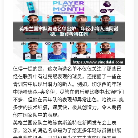
值得一提的是，这次海选名单不仅仅关注了那些已
经在联赛中有过亮眼表现的球员，还挖掘了一些在
青训营中展现出潜力的新人。例如，切尔西的年轻
中场哈德森-奥多伊，尽管在俱乐部比赛中出场时间
不多，但他在青年队的表现却异常出色。哈德森-奥
多伊的技术细腻，速度快，极具创造力，令人期待
他在国家队中的表现。
英格兰国家队主教练索斯盖特在新闻发布会上表
示，这次的海选名单是为了给更多年轻球员提供展