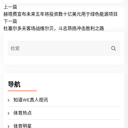
上一篇
赫塔费宣布未来五年将投资数十亿美元用于绿色能源项目
下一篇
杜塞尔多夫客场战维尔贝，斗志昂扬冲击胜利之路
导航
知道WE真人视讯
体育热点
体育明星