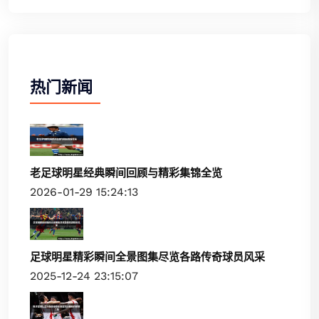
热门新闻
老足球明星经典瞬间回顾与精彩集锦全览
2026-01-29 15:24:13
足球明星精彩瞬间全景图集尽览各路传奇球员风采
2025-12-24 23:15:07