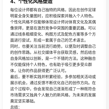
4、个性化风格塑造
每位设计师都有自己独特的风格，因此在创作足球
明星全身矢量图时，应积极探索并融入个人特色。
个性化风格不仅能够体现设计师对体育文化及其偶
像崇拜，更是在激烈竞争中突围的重要武器。可以
通过线条粗细变化、构图方式及配色方案等多个方
面进行尝试，形成一套属于自己的艺术语言。
同时，也要关注当前流行趋势，以便及时调整自己
的创作思路。从社交媒体平台获取灵感，然后结合
自身风格加以创新，是一个不错的方法。这种融合
不仅能保持个人特色，也有助于吸引更多受众群
体，让你的作品获得更广泛认可。
最后，要不断实践并积累经验，多参加相关活动或
展示机会，通过反馈不断优化自己的创作方向。在
这个过程中，你会发现自己逐渐形成了一种既符合
市场需求又独具个人魅力的新风格，为未来的发展
奠定坚实基础。
总结：