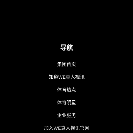
导航
集团首页
知道WE真人视讯
体育热点
体育明星
企业服务
加入WE真人视讯官网