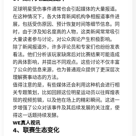
足球明星受伤事件通常也会引起媒体的大量报道。
在这种情况下，各大体育新闻机构争相报道事件进
展，包括受伤原因、预计恢复时间等细节信息。同
时，由于涉及知名度高的人物，这类新闻常常吸引
大量读者参与讨论，对公众舆论产生积极影响。
除了新闻报道外，许多评论员和专家们也纷纷发表
看法。他们分析该玩家缺席后对比赛结果可能造成
的具体影响，并提出不同观点。这些讨论不仅丰富
了公众的信息来源，也为普通观众提供了更深层次
理解赛事动态的方法。
值得注意的是，有些媒体还会利用这种机会进行相
关专题策划，比如回顾这位明星运动员以往辉煌表
现的视频剪辑，以及他在场上的精彩瞬间。这进一
步增强了公众对该事件及其后续发展的关注度，使
得这一话题持续发酵。
WE真人视讯
4、联赛生态变化