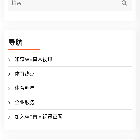
导航
知道WE真人视讯
体育热点
体育明星
企业服务
加入WE真人视讯官网