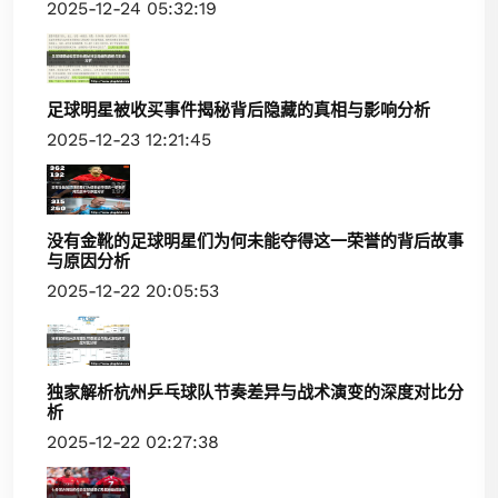
2025-12-24 05:32:19
足球明星被收买事件揭秘背后隐藏的真相与影响分析
2025-12-23 12:21:45
没有金靴的足球明星们为何未能夺得这一荣誉的背后故事
与原因分析
2025-12-22 20:05:53
独家解析杭州乒乓球队节奏差异与战术演变的深度对比分
析
2025-12-22 02:27:38