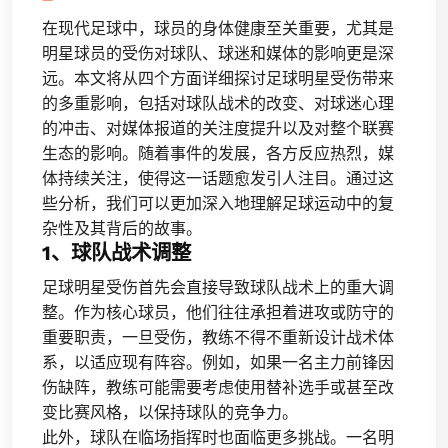
在现代足球中，球员的身体健康至关重要，尤其是
明星球员的受伤对球队、球迷和媒体的影响更是深
远。本文将从四个方面详细探讨足球明星受伤带来
的多重影响，包括对球队战术的改变、对球迷心理
的冲击、对媒体报道的关注度提升以及对整个联赛
生态的影响。随着事件的发展，各方反应热烈，媒
体持续关注，使得这一话题愈发引人注目。通过这
些分析，我们可以更加深入地理解足球运动中的复
杂性及其背后的故事。
1、球队战术调整
足球明星受伤首先会直接导致球队战术上的重大调
整。作为核心球员，他们往往承担着进攻或防守的
重要职责，一旦受伤，教练不得不重新设计战术体
系，以适应现有阵容。例如，如果一名主力前锋因
伤缺阵，教练可能需要考虑使用替补选手或甚至改
变比赛风格，以保持球队的竞争力。
此外，球队在临场指挥时也面临更多挑战。一名明