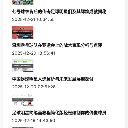
七号球衣背后的传奇足球明星们及其辉煌成就揭秘
2025-12-21 10:34:55
深圳乒乓球队在亚运会上的战术表现分析与点评
2025-12-20 18:56:41
中国足球明星人选解析与未来发展展望探讨
2025-12-20 02:51:26
足球明星简笔画教程简化版轻松绘制你的偶像球员
2025-12-16 14:43:50