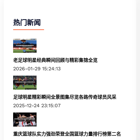
热门新闻
老足球明星经典瞬间回顾与精彩集锦全览
2026-01-29 15:24:13
足球明星精彩瞬间全景图集尽览各路传奇球员风采
2025-12-24 23:15:07
重庆篮球队实力强劲荣登全国篮球力量排行榜第二名