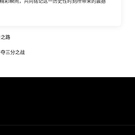
精彩瞬间，共同铭记这一历史性时刻所带来的震撼
奇之路
争夺三分之战