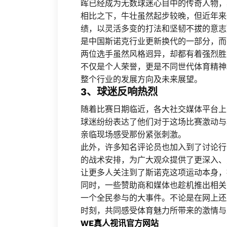
晖已经成为无数球迷心目中的传奇人物，
相比之下，牛壮虽然起步较晚，但近年来
绩，以灵活多变的打法和坚韧不拔的意志
是中国斯诺克行业更新换代的一部分，而
两位选手虽然风格迥异，却都有着强烈胜
不仅是个人荣誉，更是不同世代体育精神
整个行业的发展方向及未来展望。
3、球迷反响热烈
随着比赛日期临近，各大社交媒体平台上
球迷纷纷表达了他们对于这场比赛激动与
亲临现场感受那份紧张刺激。
此外，许多知名评论员也加入到了讨论行
的战术安排，为广大观众提供了更深入、
让更多人关注到了斯诺克这项运动本身，
同时，一些赞助商和媒体也趁机推出相关
一个全民参与的大事件。不论是在网上还
时刻，共同感受体育魅力所带来的激情与
WE真人视讯官方网站