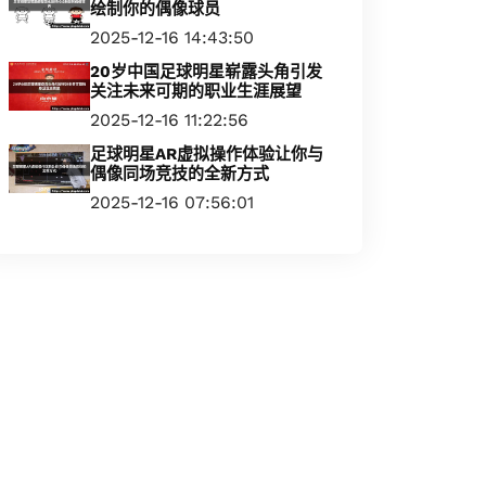
绘制你的偶像球员
2025-12-16 14:43:50
20岁中国足球明星崭露头角引发
关注未来可期的职业生涯展望
2025-12-16 11:22:56
足球明星AR虚拟操作体验让你与
偶像同场竞技的全新方式
2025-12-16 07:56:01