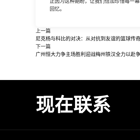
正因为这种期盼，让我们倍加珍惜每一幕
回忆。
上一篇
尼克杨与科比的对决：从对抗到友谊的篮球传
下一篇
广州恒大力争主场胜利迎战梅州铁汉全力以赴
现在联系