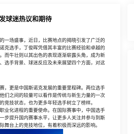
发球迷热议和期待
的一场盛事，近日，比赛地点的揭晓引发了广泛的
诺克选手，丁俊晖凭借其丰富的比赛经验和卓越的
。而牛壮则以其出色的表现逐渐崭露头角，成为新
、选手背景、球迷反应及未来展望四个方面，对这
赛，更是中国斯诺克发展的重要里程碑。两位选手
他们之间的较量可以看作是传统与新生力量的一次
的竞技状态，也为更多年轻选手树立了榜样。
职业化进程的重要使命。在国际赛事中，中国选手
一步提升国内赛事水平，让更多人关注并参与到斯
际舞台上的竞技地位，有着积极而深远的影响。