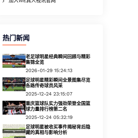
加入WE真人视讯官网
热门新闻
老足球明星经典瞬间回顾与精彩
集锦全览
2026-01-29 15:24:13
足球明星精彩瞬间全景图集尽览
各路传奇球员风采
2025-12-24 23:15:07
重庆篮球队实力强劲荣登全国篮
球力量排行榜第二名
2025-12-24 05:32:19
足球明星被收买事件揭秘背后隐
藏的真相与影响分析